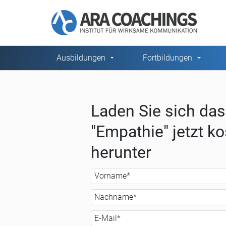
Ausbildungen
Fortbildungen
Navigation überspringen
Laden Sie sich da
"Empathie" jetzt k
herunter
Pflichtfeld
Vorname
*
Pflichtfeld
Nachname
*
Pflichtfeld
E-Mail
*