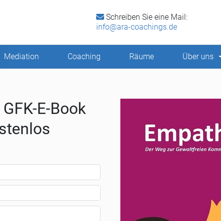
Schreiben Sie eine Mail:
info@ara-coachings.de
Mediation
Coaching
Räume
Über uns
s GFK-E-Book
ostenlos